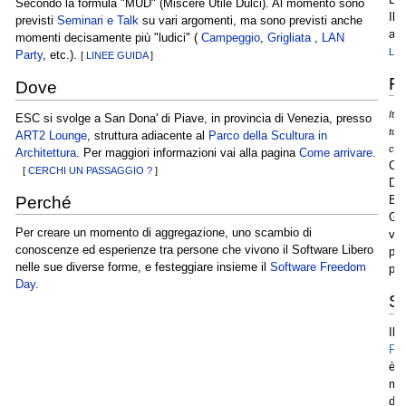
Secondo la formula "MUD" (Miscere Utile Dulci). Al momento sono
Il 
previsti
Seminari e Talk
su vari argomenti, ma sono previsti anche
all
momenti decisamente più "ludici" (
Campeggio
,
Grigliata
,
LAN
LA
Party
, etc.).
[
LINEE GUIDA
]
F
Dove
It's
ESC si svolge a San Dona' di Piave, in provincia di Venezia, presso
to 
ART2 Lounge
, struttura adiacente al
Parco della Scultura in
chil
Architettura
. Per maggiori informazioni vai alla pagina
Come arrivare
.
Cer
[
CERCHI UN PASSAGGIO ?
]
Dig
Perché
Bal
Gri
Per creare un momento di aggregazione, uno scambio di
vuo
conoscenze ed esperienze tra persone che vivono il Software Libero
più
nelle sue diverse forme, e festeggiare insieme il
Software Freedom
pa
Day
.
S
Il
S
Fr
è u
mo
ded