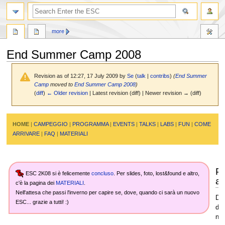
search
more
End Summer Camp 2008
Revision as of 12:27, 17 July 2009 by
Se
(
talk
|
contribs
)
(
End Summer
Camp
moved to
End Summer Camp 2008
)
(
diff
)
← Older revision
| Latest revision (diff) | Newer revision → (diff)
Jump
Jump
HOME
|
CAMPEGGIO
|
PROGRAMMA
|
EVENTS
|
TALKS
|
LABS
|
FUN
|
COME
to
to
ARRIVARE
|
FAQ
|
MATERIALI
navigation
search
P
ESC 2K08 si è felicemente
concluso
. Per slides, foto, lost&found e altro,
a
c'è la pagina dei
MATERIALI
.
Nell'attesa che passi l'inverno per capire se, dove, quando ci sarà un nuovo
Da 
ESC... grazie a tutti! :)
do
non