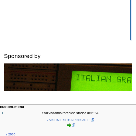
Sponsored by
N
page actions
personal tools
custom-menu
page
log
a
Stai visitando l'archivio storico dell'ESC
in
discussion
v
˪ VISITA IL SITO PRINCIPALE!
read
i
view
g
source
˪ 2005