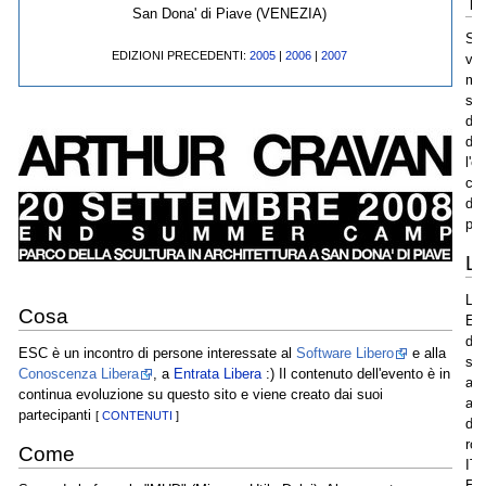
Ta
San Dona' di Piave (VENEZIA)
Sic
EDIZIONI PRECEDENTI:
2005
|
2006
|
2007
vir
mic
son
deg
dei
l'e
com
dis
pa
L
La 
Cosa
Ex
del
ESC è un incontro di persone interessate al
Software Libero
e alla
spa
Conoscenza Libera
, a
Entrata Libera
:) Il contenuto dell'evento è in
al 
continua evoluzione su questo sito e viene creato dai suoi
all
partecipanti
[
CONTENUTI
]
du
rou
Come
IT
Ee