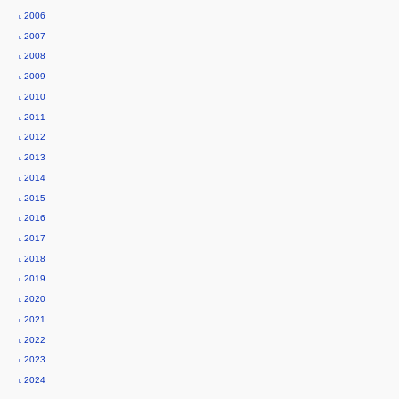
history
a
˪ 2006
t
˪ 2007
i
˪ 2008
o
˪ 2009
n
˪ 2010
m
˪ 2011
e
˪ 2012
n
˪ 2013
u
˪ 2014
˪ 2015
˪ 2016
˪ 2017
˪ 2018
˪ 2019
˪ 2020
˪ 2021
˪ 2022
˪ 2023
˪ 2024