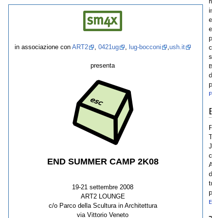
mai
inc
esp
emo
pre
in associazione con
ART2
,
0421ug
,
lug-bocconi
,
ush.it
cot
sc
presenta
BY-
dis
pag
PR
E
Pi
Te
Jeo
con
END SUMMER CAMP 2K08
Art
det
tro
19-21 settembre 2008
pag
ART2 LOUNGE
EV
c/o Parco della Scultura in Architettura
via Vittorio Veneto