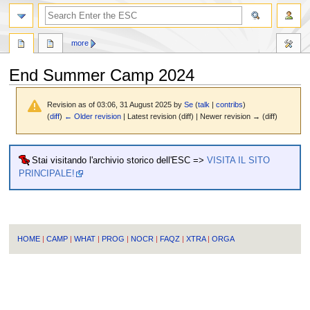
search
more
End Summer Camp 2024
Revision as of 03:06, 31 August 2025 by
Se
(
talk
|
contribs
)
(
diff
)
← Older revision
| Latest revision (diff) | Newer revision → (diff)
Jump
Jump
Stai visitando l'archivio storico dell'ESC =>
VISITA IL SITO
to
to
PRINCIPALE!
navigation
search
HOME
|
CAMP
|
WHAT
|
PROG
|
NOCR
|
FAQZ
|
XTRA
|
ORGA