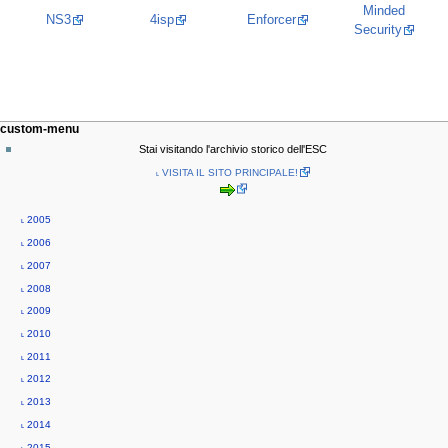
Minded
NS3
4isp
Enforcer
Security
N
page actions
personal tools
custom-menu
page
log
a
Stai visitando l'archivio storico dell'ESC
in
discussion
v
˪ VISITA IL SITO PRINCIPALE!
read
i
view
g
source
˪ 2005
history
a
˪ 2006
t
˪ 2007
i
˪ 2008
o
˪ 2009
n
˪ 2010
m
˪ 2011
e
˪ 2012
n
˪ 2013
u
˪ 2014
˪ 2015