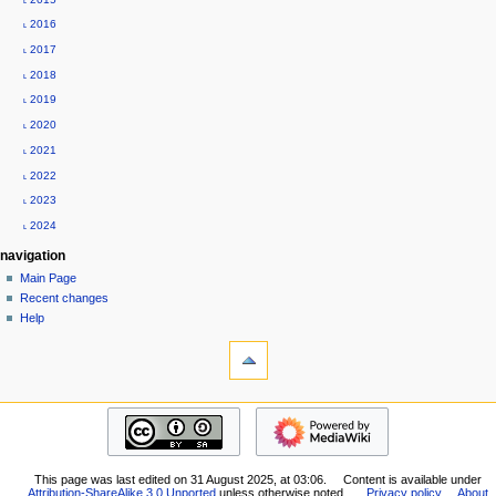
˪ 2016
˪ 2017
˪ 2018
˪ 2019
˪ 2020
˪ 2021
˪ 2022
˪ 2023
˪ 2024
navigation
Main Page
Recent changes
Help
tools
What
links
here
custom-menu
Related
Stai
changes
visitando
Special
l'archivio
pages
This page was last edited on 31 August 2025, at 03:06.
Content is available under
storico
Printable
Attribution-ShareAlike 3.0 Unported
unless otherwise noted.
Privacy policy
About