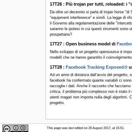
17T26 : Più trojan per tutti, reloaded: i
Da oltre un decennio si parla di trojan horse "di S
"equipment interference" e simili. La legge di r
il Governo alla regolamentazione delle "intercett
saranno le ipotesi in cui questi strumenti sono ut
prospettano?
17T27 : Open business model di
Facebo
Nello sviluppo di un progetto opensource è impor
modelli che ne hanno garantito il coinvolgimento
17T28 :
Facebook Tracking Exposed
un
Ad un anno di distanza dall’avvio del progetto, o
facebook ha confermato quante variabili ci sono i
raccoglie i dati. Anche il racconto che facciamo 
critica, il problema più complesso non è stato il
utenti magari non importa nulla degli algoritmi. 
progetto.
This page was last edited on 26 August 2017, at 15:51.