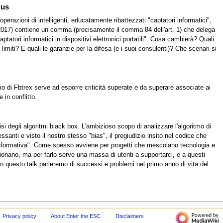
lus
operazioni di intelligenti, educatamente ribattezzati "captatori informatici",
3/2017) contiene un comma (precisamente il comma 84 dell'art. 1) che delega
atori informatici in dispositivi elettronici portatili". Cosa cambierà? Quali
limiti? E quali le garanzie per la difesa (e i suoi consulenti)? Che scenari si
o di Fbtrex serve ad esporre criticità superate e da superare associate ai
in conflitto.
i degli algoritmi black box. L'ambizioso scopo di analizzare l'algoritmo di
anti e visto il nostro stesso "bias", il pregiudizio insito nel codice che
ta informativa". Come spesso avviene per progetti che mescolano tecnologia e
zionano, ma per farlo serve una massa di utenti a supportarci, e a questi
 In questo talk parleremo di successi e problemi nel primo anno di vita del
Privacy policy
About Enter the ESC
Disclaimers