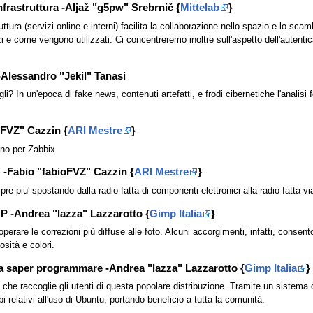
frastruttura -Aljaž "g5pw" Srebrnič {
Mittelab
}
uttura (servizi online e interni) facilita la collaborazione nello spazio e lo sca
i e come vengono utilizzati. Ci concentreremo inoltre sull'aspetto dell'autentic
 -Alessandro "Jekil" Tanasi
i? In un'epoca di fake news, contenuti artefatti, e frodi cibernetiche l'analisi
oFVZ" Cazzin {
ARI Mestre
}
no per Zabbix
" -Fabio "fabioFVZ" Cazzin {
ARI Mestre
}
re piu' spostando dalla radio fatta di componenti elettronici alla radio fatta 
P -Andrea "lazza" Lazzarotto {
Gimp Italia
}
perare le correzioni più diffuse alle foto. Alcuni accorgimenti, infatti, consen
sità e colori.
a saper programmare -Andrea "lazza" Lazzarotto {
Gimp Italia
}
 raccoglie gli utenti di questa popolare distribuzione. Tramite un sistema coll
i relativi all'uso di Ubuntu, portando beneficio a tutta la comunità.