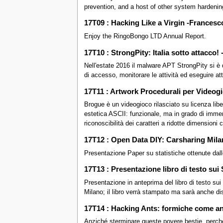
prevention, and a host of other system hardening
17T09 : Hacking Like a Virgin -Francesc
Enjoy the RingoBongo LTD Annual Report.
17T10 : StrongPity: Italia sotto attacco!
Nell'estate 2016 il malware APT StrongPity si è di
di accesso, monitorare le attività ed eseguire at
17T11 : Artwork Procedurali per Videog
Brogue è un videogioco rilasciato su licenza libe
estetica ASCII: funzionale, ma in grado di immerge
riconoscibilità dei caratteri a ridotte dimension
17T12 : Open Data DIY: Carsharing Milan
Presentazione Paper su statistiche ottenute dallo s
17T13 : Presentazione libro di testo su
Presentazione in anteprima del libro di testo s
Milano; il libro verrà stampato ma sarà anche d
17T14 : Hacking Ants: formiche come an
Anziché sterminare queste povere bestie, perchè 