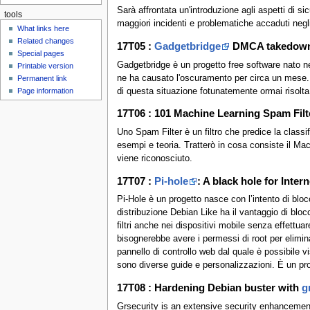
Sarà affrontata un'introduzione agli aspetti di si
tools
maggiori incidenti e problematiche accaduti negli
What links here
Related changes
17T05 :
Gadgetbridge
DMCA takedown:
Special pages
Gadgetbridge è un progetto free software nato ne
Printable version
ne ha causato l'oscuramento per circa un mese. O
Permanent link
di questa situazione fotunatemente ormai risolta
Page information
17T06 : 101 Machine Learning Spam Filt
Uno Spam Filter è un filtro che predice la classif
esempi e teoria. Tratterò in cosa consiste il Mac
viene riconosciuto.
17T07 :
Pi-hole
: A black hole for Inte
Pi-Hole è un progetto nasce con l’intento di blo
distribuzione Debian Like ha il vantaggio di blocc
filtri anche nei dispositivi mobile senza effettua
bisognerebbe avere i permessi di root per elimina
pannello di controllo web dal quale è possibile vi
sono diverse guide e personalizzazioni. È un pr
17T08 : Hardening Debian buster with
g
Grsecurity is an extensive security enhancement 