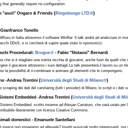
 that generally require no configuration.
o "ascii" Ongaro & Friends {
Ringobongo LTD
}
 -Gianfranco Tonello
ffuso in Italia attraverso il software WinRar. Il talk andrà ad analizzare in mo
tacchi DDoS, e si cercherà di capire quale stato lo sponsorizzi.
iochi Procedurali:
Brogue
- Fabio "filotassi" Bernardi
ra che si è ritagliato una nutrita nicchia di giocatori, anche fuori da quelli c
re il giocatore attraverso i suoi dettagli.La talk presenterà il lavoro su un til
i con la possibilità di ri-combinare e animare gli elementi che le compongono.
o -Andrea Trentini {
Università degli Studi di Milano
}
craping dei dati del carsharing (tutti i provider) di Milano; lo script e i dati so
i Sistemi Embedded -Andrea Trentini {
Università degli Studi di Mi
ui Sistemi Embedded, scritto insieme ad Alexjan Carraturo, che sarà usato per
istribuibile liberamente con licenza Creative Commons.
imali domestici - Emanuele Santellani
invece non impariamo ad allevarle? Insetti eusociali molto interessanti, ma s