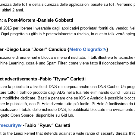
curezza delle IoT e della sicurezza delle applicazioni basate su IoT. Verranno p
 ultimi 2 anni.
 a Post-Mortem -Daniele Gobbetti
l 2015 per liberare i wearable dagli applicativi proprietari forniti dai vendor
gni progetto su github è potenzialmente a rischio, in questo talk verrà spieg
.
er -Diego Luca "Joxer" Candido {
Metro Olografix
}
icazione di una email e blocca o meno il risultato. Il talk illustrerà le tecnich
hine Learning, cosa è uno Spam Filter, come viene fatto il riconoscimento delle 
rnet advertisements -Fabio "Ryuw" Carletti
ccare la pubblicità a livello di DNS e incorpora anche una DNS Cache. Un proge
are tutto il traffico prodotto dagli ADS nella tua rete eliminando quindi l’utiliz
re modifiche dedicate. Basti a pensare che su iOS o Android è possibile bloccare
re le pubblicità, con Pi-Hole diventa tutto più facile. Pi-Hole è facilissimo d
sualizzare il totale delle richieste DNS, le pubblicità bloccate ma ovviamente an
ogetto Open Source, disponibile su GitHub.
rsecurity
-Fabio "Ryuw" Carletti
to the Linux kernel that defends against a wide range of security threats thr