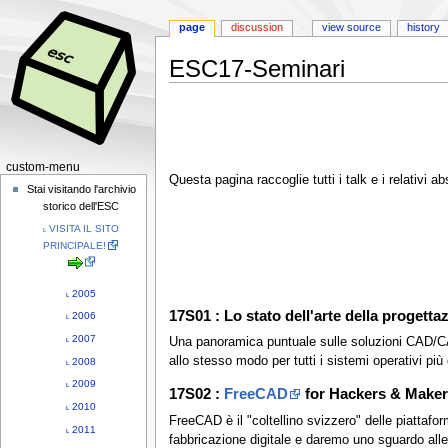
page
discussion
view source
history
ESC17-Seminari
Jump
Jump
to
to
navigation
search
N
custom-menu
Questa pagina raccoglie tutti i talk e i relativi a
a
Stai visitando l'archivio
storico dell'ESC
v
˪ VISITA IL SITO
i
PRINCIPALE!
g
a
˪ 2005
t
17S01 : Lo stato dell'arte della proget
˪ 2006
i
˪ 2007
o
Una panoramica puntuale sulle soluzioni CAD/CAE O
allo stesso modo per tutti i sistemi operativi pi
˪ 2008
n
˪ 2009
m
17S02 :
FreeCAD
for Hackers & Makers
e
˪ 2010
FreeCAD è il "coltellino svizzero" delle piattaf
n
˪ 2011
fabbricazione digitale e daremo uno sguardo alle 