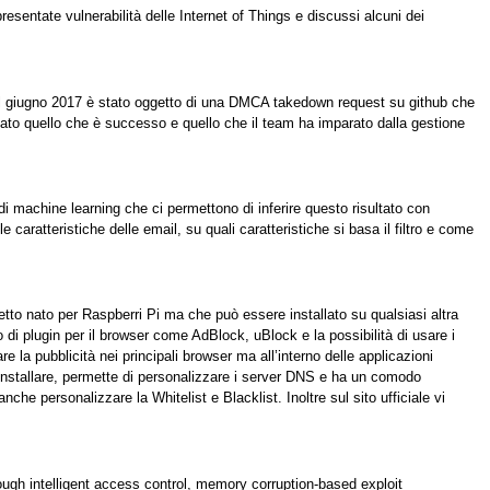
resentate vulnerabilità delle Internet of Things e discussi alcuni dei
. Nel giugno 2017 è stato oggetto di una DMCA takedown request su github che
ato quello che è successo e quello che il team ha imparato dalla gestione
e di machine learning che ci permettono di inferire questo risultato con
caratteristiche delle email, su quali caratteristiche si basa il filtro e come
tto nato per Raspberri Pi ma che può essere installato su qualsiasi altra
zo di plugin per il browser come AdBlock, uBlock e la possibilità di usare i
 la pubblicità nei principali browser ma all’interno delle applicazioni
a installare, permette di personalizzare i server DNS e ha un comodo
che personalizzare la Whitelist e Blacklist. Inoltre sul sito ufficiale vi
ough intelligent access control, memory corruption-based exploit