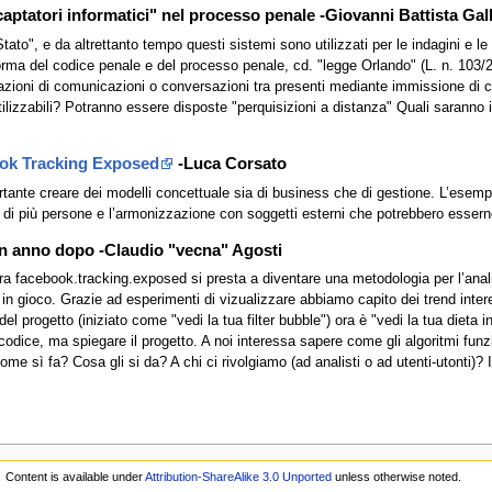
 "captatori informatici" nel processo penale -Giovanni Battista Gal
tato", e da altrettanto tempo questi sistemi sono utilizzati per le indagini e le 
iforma del codice penale e del processo penale, cd. "legge Orlando" (L. n. 10
azioni di comunicazioni o conversazioni tra presenti mediante immissione di capt
ilizzabili? Potranno essere disposte "perquisizioni a distanza" Quali saranno i 
ok Tracking Exposed
-Luca Corsato
tante creare dei modelli concettuale sia di business che di gestione. L’esempi
 di più persone e l’armonizzazione con soggetti esterni che potrebbero esserne 
 anno dopo -Claudio "vecna" Agosti
ra facebook.tracking.exposed si presta a diventare una metodologia per l’analis
n gioco. Grazie ad esperimenti di vizualizzare abbiamo capito dei trend interess
del progetto (iniziato come "vedi la tua filter bubble") ora è "vedi la tua die
 codice, ma spiegare il progetto. A noi interessa sapere come gli algoritmi fun
Come sì fa? Cosa gli si da? A chi ci rivolgiamo (ad analisti o ad utenti-utonti)?
Content is available under
Attribution-ShareAlike 3.0 Unported
unless otherwise noted.