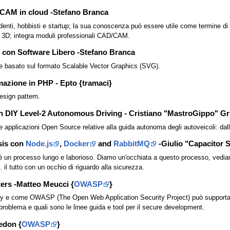
/CAM in cloud -Stefano Branca
denti, hobbisti e startup; la sua conoscenza può essere utile come termine di 
ne 3D; integra moduli professionali CAD/CAM.
2D con Software Libero -Stefano Branca
ale basato sul formato Scalable Vector Graphics (SVG).
azione in PHP - Epto {tramaci}
sign pattern.
th DIY Level-2 Autonomous Driving - Cristiano "MastroGippo" Gri
le applicazioni Open Source relative alla guida autonoma degli autoveicoli: dal
sis con
Node.js
,
Docker
and
RabbitMQ
-Giulio "Capacitor 
 è un processo lungo e laborioso. Diamo un'occhiata a questo processo, vedi
il tutto con un occhio di riguardo alla sicurezza.
ers -Matteo Meucci {
OWASP
}
urity e come OWASP (The Open Web Application Security Project) può supportare
problema e quali sono le linee guida e tool per il secure development.
edon {
OWASP
}