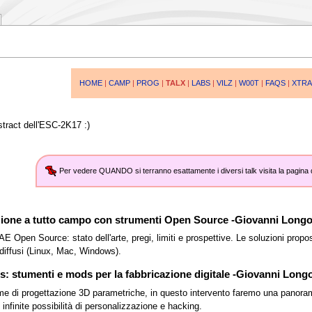
HOME
|
CAMP
|
PROG
|
TALX
|
LABS
|
VILZ
|
W00T
|
FAQS
|
XTRA
bstract dell'ESC-2K17 :)
Per vedere QUANDO si terranno esattamente i diversi talk visita la pagina
tazione a tutto campo con strumenti Open Source -Giovanni Long
pen Source: stato dell'arte, pregi, limiti e prospettive. Le soluzioni propost
ù diffusi (Linux, Mac, Windows).
: stumenti e mods per la fabbricazione digitale -Giovanni Long
orme di progettazione 3D parametriche, in questo intervento faremo una panorami
infinite possibilità di personalizzazione e hacking.