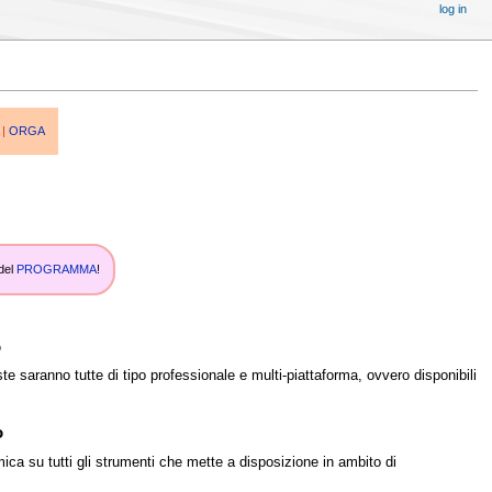
log in
|
ORGA
 del
PROGRAMMA
!
o
e saranno tutte di tipo professionale e multi-piattaforma, ovvero disponibili
o
ca su tutti gli strumenti che mette a disposizione in ambito di