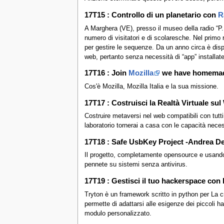
17T15 : Controllo di un planetario con
R
A Marghera (VE), presso il museo della radio “P
numero di visitatori e di scolaresche. Nel primo
per gestire le sequenze. Da un anno circa è dis
web, pertanto senza necessità di “app” installate.
17T16 : Join
Mozilla
we have homemade 
Cos'è Mozilla, Mozilla Italia e la sua missione.
17T17 : Costruisci la Realtà Virtuale su
Costruire metaversi nel web compatibili con tutti
laboratorio tornerai a casa con le capacità nece
17T18 : Safe UsbKey Project -Andrea D
Il progetto, completamente opensource e usando u
pennete su sistemi senza antivirus.
17T19 : Gestisci il tuo hackerspace co
Tryton è un framework scritto in python per La c
permette di adattarsi alle esigenze dei piccoli 
modulo personalizzato.