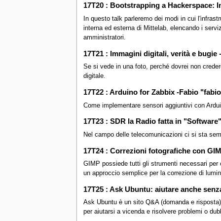
17T20 : Bootstrapping a Hackerspace: In
In questo talk parleremo dei modi in cui l'infrastr
interna ed esterna di Mittelab, elencando i serviz
amministratori.
17T21 : Immagini digitali, verità e bugie
Se si vede in una foto, perché dovrei non credergl
digitale.
17T22 : Arduino for Zabbix -Fabio "fabi
Come implementare sensori aggiuntivi con Ardui
17T23 : SDR la Radio fatta in "Software
Nel campo delle telecomunicazioni ci si sta semp
17T24 : Correzioni fotografiche con GIM
GIMP possiede tutti gli strumenti necessari per o
un approccio semplice per la correzione di lumino
17T25 : Ask Ubuntu: aiutare anche senz
Ask Ubuntu è un sito Q&A (domanda e risposta) che
per aiutarsi a vicenda e risolvere problemi o dubb