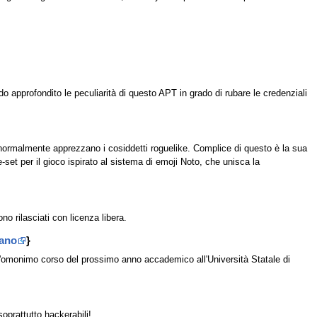
do approfondito le peculiarità di questo APT in grado di rubare le credenziali
he normalmente apprezzano i cosiddetti roguelike. Complice di questo è la sua
e-set per il gioco ispirato al sistema di emoji Noto, che unisca la
no rilasciati con licenza libera.
lano
}
 l'omonimo corso del prossimo anno accademico all'Università Statale di
oprattutto hackerabili!