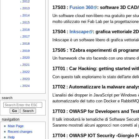
u
˪ 2012
17S03 :
Fusion 360
: software 3D CAD
˪ 2013
Un software cloud non-libero ma gratuito per stu
˪ 2014
molto utilizzato nei Fab Lab per la progettazio
˪ 2015
˪ 2016
17S04 :
Inkscape
: grafica vettoriale 
˪ 2017
Inkscape è un software libero di grafica vettori
˪ 2018
17S05 : YZebra esperimenti di programm
˪ 2019
˪ 2020
Un framework che sto facendo con uno strano de
˪ 2021
17T01 : Car Hacking: getting started wi
˪ 2022
Con questo talk esploriamo lo stato dell'arte del
˪ 2023
˪ 2024
17T02 : Automatizzare la malware analy
L'analisi dei dropper in JavaScript per Windows
search
automatizzarlo del tutto con Docker e RabbitMQ. 
17T03 : OWASP for Developers and Test
Il talk introdurrà le tematiche di Software Sec
navigation
Saranno mostrati alcuni approcci non corretti al 
Main Page
Recent changes
17T04 : OWASP IOT Security -Giorgio F
Help