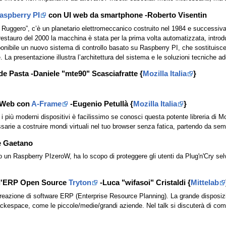
aspberry PI
con UI web da smartphone -Roberto Visentin
. Ruggero”, c’è un planetario elettromeccanico costruito nel 1984 e successiv
 restauro del 2000 la macchina è stata per la prima volta automatizzata, introd
ponibile un nuovo sistema di controllo basato su Raspberry PI, che sostituisc
 La presentazione illustra l’architettura del sistema e le soluzioni tecniche ad
Pasta -Daniele "mte90" Scasciafratte {
Mozilla Italia
}
l Web con
A-Frame
-Eugenio Petullà {
Mozilla Italia
}
 i più moderni dispositivi è facilissimo se conosci questa potente libreria di 
ssarie a costruire mondi virtuali nel tuo browser senza fatica, partendo da sem
e Gaetano
n Raspberry PIzeroW, ha lo scopo di proteggere gli utenti da Plug'n'Cry selva
n l'ERP Open Source
Tryton
-Luca "wifasoi" Cristaldi {
Mittelab
reazione di software ERP (Enterprise Resource Planning). La grande disposizione
hackespace, come le piccole/medie/grandi aziende. Nel talk si discuterà di come